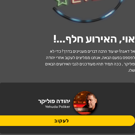
י
ל
ו
ם
:
צ
י
ל
ו
ם
:
א
י
ל
ן
ב
ש
ו
ר
,
ו
י
ק
י
פ
ד
י
ה
,
מ
ו
פ
ץ
ב
ר
י
ש
י
ו
ן
C
C
B
Y
-
S
A
3
.
לעקוב
אוי, האירוע חלף...
!
האירוע חלף
אל דאגה! יש עוד הרבה דברים מעניינים בדרך! כדי לא
לפספס בפעם הבאה, אנחנו ממליצים לעקוב אחרי יהודה
יהודה פוליקר
פוליקר , ככה תמיד תהיו מעודכנים לגבי האירועים הבאים
שלו.
21:00 | 03.06
מתי?
מודיעין מכבים רעות
•
היכל התרבות
יהודה פוליקר
איפה?
איירפורט סיטי - מודיעין
Yehuda Poliker
189 ₪
לעקוב
כמה עולה?