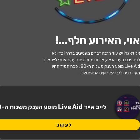
לעקוב
אוי, האירוע חלף...
!
האירוע חלף
אל דאגה! יש עוד הרבה דברים מעניינים בדרך! כדי לא
לייב אייד Live Aid - מופע הענק משנות
לפספס בפעם הבאה, אנחנו ממליצים לעקוב אחרי לייב אייד
ה-80
Live Aid מופע הענק משנות ה-80 , ככה תמיד תהיו
מעודכנים לגבי האירועים הבאים שלו.
22:00 | 03.06
מתי?
מודיעין מכבים רעות
•
מועדון הגריי
איפה?
לייב אייד Live Aid מופע הענק משנות ה-80
מודיעין
136 ₪ - 130 ₪
לעקוב
כמה עולה?