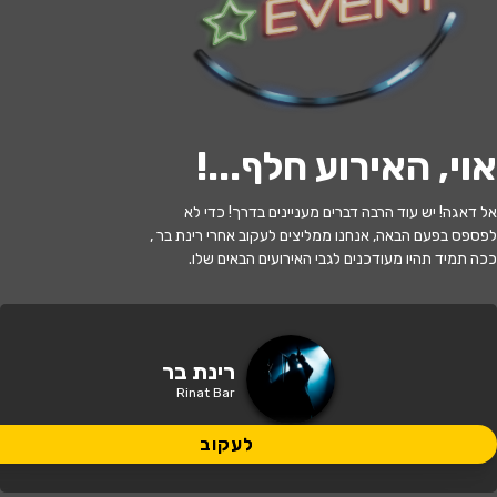
לעקוב
אוי, האירוע חלף...
!
האירוע חלף
אל דאגה! יש עוד הרבה דברים מעניינים בדרך! כדי לא
מופע רינת בר
לפספס בפעם הבאה, אנחנו ממליצים לעקוב אחרי רינת בר ,
ככה תמיד תהיו מעודכנים לגבי האירועים הבאים שלו.
21:00 | 04.06
מתי?
אוהל אסטרל טרמינל
איפה?
רינת בר
Rinat Bar
30 ₪
כמה עולה?
לעקוב