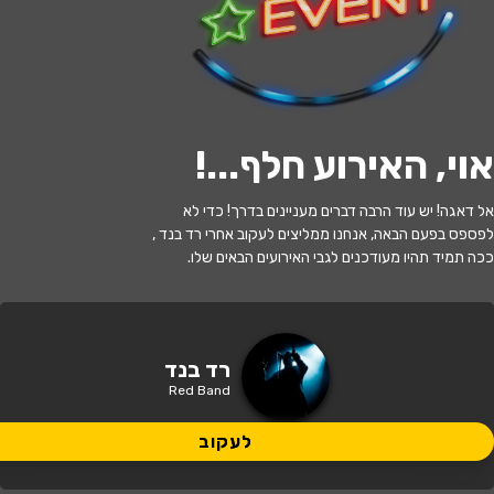
לעקוב
אוי, האירוע חלף...
!
האירוע חלף
אל דאגה! יש עוד הרבה דברים מעניינים בדרך! כדי לא
רד בנד - Red Band
לפספס בפעם הבאה, אנחנו ממליצים לעקוב אחרי רד בנד ,
ככה תמיד תהיו מעודכנים לגבי האירועים הבאים שלו.
21:30 | 03.06
מתי?
ירושלים
•
זאפה ירושלים
איפה?
רד בנד
Red Band
140 ₪
כמה עולה?
לעקוב