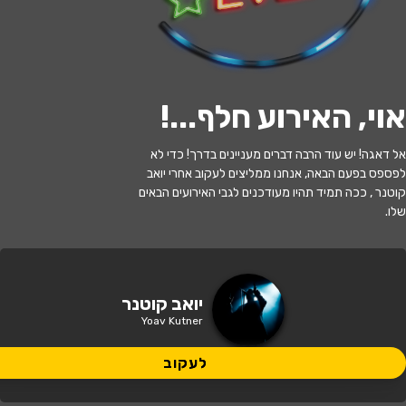
לעקוב
אוי, האירוע חלף...
!
האירוע חלף
אל דאגה! יש עוד הרבה דברים מעניינים בדרך! כדי לא
לפספס בפעם הבאה, אנחנו ממליצים לעקוב אחרי יואב
מסע מוזיקלי עם יואב קוטנר - דיויד בואי
קוטנר , ככה תמיד תהיו מעודכנים לגבי האירועים הבאים
שלו.
20:00 | 03.06
מתי?
רמת השרון
•
קתדרה חדשה
איפה?
יואב קוטנר
Yoav Kutner
110 ₪ - 90 ₪
כמה עולה?
לעקוב