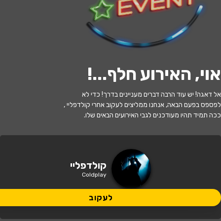
לעקוב
האירוע חלף
אוי, האירוע חלף...
!
Imagine Dragons VS Coldplay -
אל דאגה! יש עוד הרבה דברים מעניינים בדרך! כדי לא
קונצרט עם תזמורת לאור מאות נרות
לפספס בפעם הבאה, אנחנו ממליצים לעקוב אחרי קולדפליי ,
ככה תמיד תהיו מעודכנים לגבי האירועים הבאים שלו.
20:00 | 09.07
מתי?
תל אביב-יפו, רח' שארית ישראל 10
איפה?
קולדפליי
Coldplay
166 ₪ - 126 ₪
כמה עולה?
לעקוב