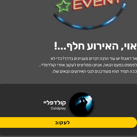
לעקוב
האירוע חלף
אוי, האירוע חלף...
!
Imagine Dragons VS Coldplay -
אל דאגה! יש עוד הרבה דברים מעניינים בדרך! כדי לא
קונצרט עם תזמורת לאור מאות נרות
לפספס בפעם הבאה, אנחנו ממליצים לעקוב אחרי קולדפליי ,
ככה תמיד תהיו מעודכנים לגבי האירועים הבאים שלו.
20:00 | 09.07
מתי?
תל אביב-יפו, רח' שארית ישראל 10
איפה?
קולדפליי
Coldplay
166 ₪ - 126 ₪
כמה עולה?
לעקוב