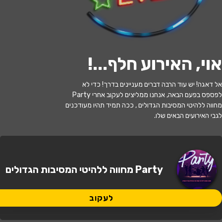
לעקוב
אוי, האירוע חלף...
!
האירוע חלף
Summer Boat Party ☀️🛥️ מסיבת
אל דאגה! יש עוד הרבה דברים מעניינים בדרך! כדי לא
לפספס בפעם הבאה, אנחנו ממליצים לעקוב אחרי Party
סירה
מחווה ללהיטי המסיבות הגדולים , ככה תמיד תהיו מעודכנים
לגבי האירועים הבאים שלו.
14:30 | 10.07
מתי?
Eliezer Peri St 14, Tel Aviv-Yafo,
איפה?
Party מחווה ללהיטי המסיבות הגדולים
Israel
170 ₪
לעקוב
כמה עולה?