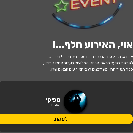
לעקוב
אוי, האירוע חלף...
!
האירוע חלף
אל דאגה! יש עוד הרבה דברים מעניינים בדרך! כדי לא
נופיקי - הרפתקה בעולם הגיימינג
לפספס בפעם הבאה, אנחנו ממליצים לעקוב אחרי נופיקי ,
ככה תמיד תהיו מעודכנים לגבי האירועים הבאים שלו.
17:30 | 19.07
מתי?
באר שבע
•
המשכן לאמנויות הבמה באר
נופיקי
איפה?
שבע
Nofiki
100 ₪ - 49 ₪
לעקוב
כמה עולה?