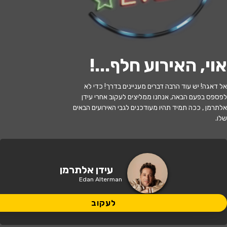
י
ל
ו
ם
:
צ
י
ל
ו
ם
:
ש
י
פ
ר
נ
ק
ו
,
ו
י
ק
י
פ
ד
י
ה
,
מ
ו
פ
ץ
ב
ר
י
ש
י
ו
ן
C
C
B
Y
-
S
A
3
.
לעקוב
אוי, האירוע חלף...
!
האירוע חלף
אל דאגה! יש עוד הרבה דברים מעניינים בדרך! כדי לא
לפספס בפעם הבאה, אנחנו ממליצים לעקוב אחרי עידן
עידן אלתרמן
אלתרמן , ככה תמיד תהיו מעודכנים לגבי האירועים הבאים
שלו.
21:30 | 04.06
מתי?
הוד השרון
•
בית מקומי לתרבות, הוד
עידן אלתרמן
איפה?
השרון יהושע בן גמלא 26
Edan Alterman
לעקוב