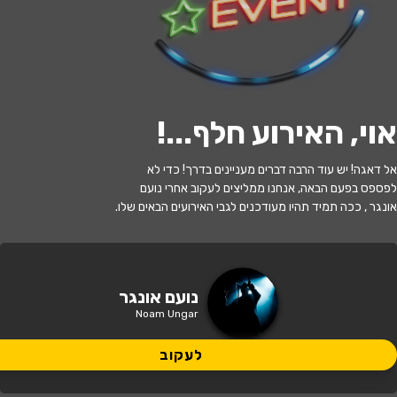
לעקוב
אוי, האירוע חלף...
!
האירוע חלף
אל דאגה! יש עוד הרבה דברים מעניינים בדרך! כדי לא
נועם אונגר - צוותא תל אביב
לפספס בפעם הבאה, אנחנו ממליצים לעקוב אחרי נועם
אונגר , ככה תמיד תהיו מעודכנים לגבי האירועים הבאים שלו.
21:30 | 01.08
מתי?
תל אביב
•
תיאטרון צוותא תל אביב -
נועם אונגר
איפה?
צוותא 2 שלמה אבן גבירול 30, תל אביב
Noam Ungar
לעקוב