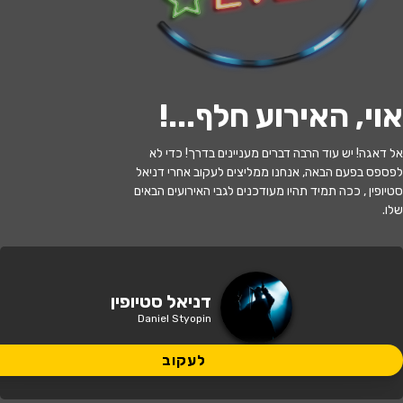
לעקוב
אוי, האירוע חלף...
!
האירוע חלף
אל דאגה! יש עוד הרבה דברים מעניינים בדרך! כדי לא
דניאל סטיופין ("קופה ראשית") - מופע
לפספס בפעם הבאה, אנחנו ממליצים לעקוב אחרי דניאל
סטנדאפ
סטיופין , ככה תמיד תהיו מעודכנים לגבי האירועים הבאים
שלו.
21:00 | 09.07
מתי?
נס ציונה
•
משכן פיס נס ציונה ישראל
דניאל סטיופין
איפה?
שמיד 26
Daniel Styopin
129 ₪
לעקוב
כמה עולה?