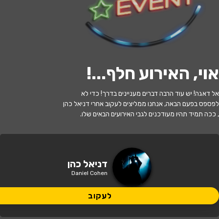
לעקוב
אוי, האירוע חלף...
!
האירוע חלף
אל דאגה! יש עוד הרבה דברים מעניינים בדרך! כדי לא
דניאל כהן במופע סטנדאפ
לפספס בפעם הבאה, אנחנו ממליצים לעקוב אחרי דניאל כהן
, ככה תמיד תהיו מעודכנים לגבי האירועים הבאים שלו.
20:30 | 03.06
מתי?
ירושלים
איפה?
דניאל כהן
Daniel Cohen
99 ₪ - 59 ₪
כמה עולה?
לעקוב