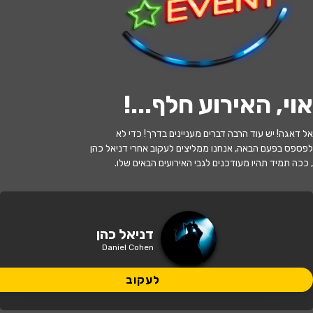
לעקוב
אוי, האירוע חלף...
!
האירוע חלף
אל דאגה! יש עוד הרבה דברים מעניינים בדרך! כדי לא
דניאל כהן במופע סטנדאפ
לפספס בפעם הבאה, אנחנו ממליצים לעקוב אחרי דניאל כהן
, ככה תמיד תהיו מעודכנים לגבי האירועים הבאים שלו.
20:30 | 03.06
מתי?
ירושלים
איפה?
דניאל כהן
Daniel Cohen
99 ₪ - 59 ₪
כמה עולה?
לעקוב