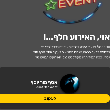
לעקוב
אוי, האירוע חלף...
!
האירוע חלף
אל דאגה! יש עוד הרבה דברים מעניינים בדרך! כדי לא
אסף מור יוסף במופע סטנדאפ
לפספס בפעם הבאה, אנחנו ממליצים לעקוב אחרי אסף מור
יוסף , ככה תמיד תהיו מעודכנים לגבי האירועים הבאים שלו.
21:00 | 15.07
מתי?
תל אביב
•
בית ציוני אמריקה
איפה?
אסף מור יוסף
Asaf Mor Yosef
149 ₪
כמה עולה?
לעקוב