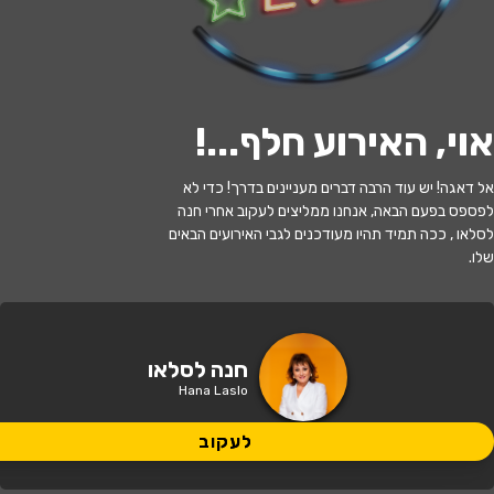
י
ל
ו
ם
:
צ
י
ל
ו
ם
:
ר
ו
נ
ן
א
ק
ר
מ
ן
,
ו
י
ק
י
פ
ד
י
ה
,
מ
ו
פ
ץ
ב
ר
י
ש
י
ו
ן
C
C
B
Y
-
S
A
4
.
לעקוב
אוי, האירוע חלף...
!
אזל המלאי
אל דאגה! יש עוד הרבה דברים מעניינים בדרך! כדי לא
לפספס בפעם הבאה, אנחנו ממליצים לעקוב אחרי חנה
מי מפחד מחנה לסלאו - מופע סטנדאפ
לסלאו , ככה תמיד תהיו מעודכנים לגבי האירועים הבאים
שלו.
20:30 | 09.07
מתי?
כפר סבא
•
הוט סינמה אושילנד כפר
חנה לסלאו
איפה?
סבא
Hana Laslo
120 ₪ - 79 ₪
לעקוב
כמה עולה?