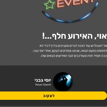
לעקוב
אוי, האירוע חלף...
!
האירוע חלף
אל דאגה! יש עוד הרבה דברים מעניינים בדרך! כדי לא
יוסי גבני - סטנדאפ
לפספס בפעם הבאה, אנחנו ממליצים לעקוב אחרי יוסי גבני ,
ככה תמיד תהיו מעודכנים לגבי האירועים הבאים שלו.
21:00 | 04.06
מתי?
אשקלון
•
היכל התרבות אשקלון
איפה?
יוסי גבני
Yossi Gavni
69 ₪ - 29 ₪
כמה עולה?
לעקוב