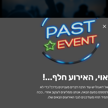
האירוע חלף
נו מה עכשיו?! Live
21:30 | 08.07
מתי?
אוי, האירוע חלף...
!
תל אביב
•
סטנד אפ פקטורי - ת"א
איפה?
אל דאגה! יש עוד הרבה דברים מעניינים בדרך! כדי לא
119 ₪
כמה עולה?
לפספס בפעם הבאה, אנחנו ממליצים לעקוב אחרי , ככה
תמיד תהיו מעודכנים לגבי האירועים הבאים שלו.