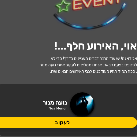
לעקוב
אוי, האירוע חלף...
!
האירוע חלף
אל דאגה! יש עוד הרבה דברים מעניינים בדרך! כדי לא
נועה מנור במופע סטנד-אפ
לפספס בפעם הבאה, אנחנו ממליצים לעקוב אחרי נועה מנור
, ככה תמיד תהיו מעודכנים לגבי האירועים הבאים שלו.
20:00 | 11.07
מתי?
תל אביב
•
סטנד אפ פקטורי - ת"א
איפה?
נועה מנור
Noa Menor
70 ₪
כמה עולה?
לעקוב