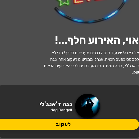
לעקוב
אוי, האירוע חלף...
!
האירוע חלף
אל דאגה! יש עוד הרבה דברים מעניינים בדרך! כדי לא
לפספס בפעם הבאה, אנחנו ממליצים לעקוב אחרי נגה
נגה דאנג'לי
ד'אנג'לי , ככה תמיד תהיו מעודכנים לגבי האירועים הבאים
שלו.
21:00 | 11.07
מתי?
באר שבע
•
באר שבע - תמוז
איפה?
נגה ד'אנג'לי
Nog Dangeli
119 ₪
כמה עולה?
לעקוב