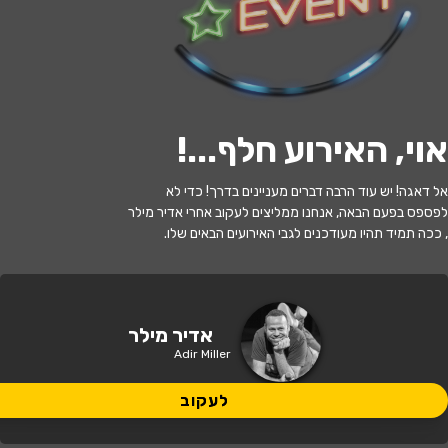
לעקוב
אוי, האירוע חלף...
!
האירוע חלף
אל דאגה! יש עוד הרבה דברים מעניינים בדרך! כדי לא
אדיר מילר
לפספס בפעם הבאה, אנחנו ממליצים לעקוב אחרי אדיר מילר
, ככה תמיד תהיו מעודכנים לגבי האירועים הבאים שלו.
20:30 | 04.06
מתי?
ירושלים
•
תיאטרון ירושלים
איפה?
אדיר מילר
Adir Miller
164 ₪
כמה עולה?
לעקוב