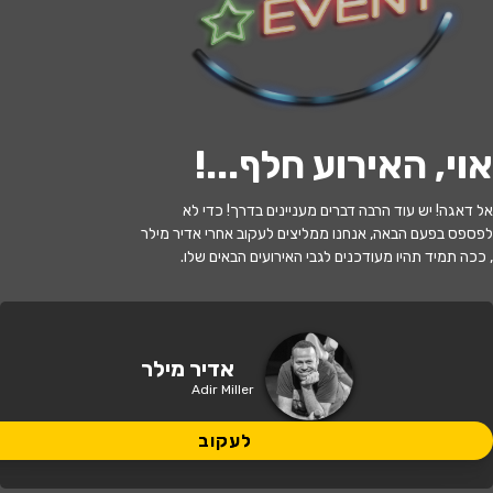
לעקוב
אוי, האירוע חלף...
!
האירוע חלף
אל דאגה! יש עוד הרבה דברים מעניינים בדרך! כדי לא
אדיר מילר
לפספס בפעם הבאה, אנחנו ממליצים לעקוב אחרי אדיר מילר
, ככה תמיד תהיו מעודכנים לגבי האירועים הבאים שלו.
20:30 | 08.07
מתי?
יפעת
•
אולם המופעים יפעת - מועצה
אדיר מילר
איפה?
אזורית עמק יזרעאל
Adir Miller
164 ₪
לעקוב
כמה עולה?