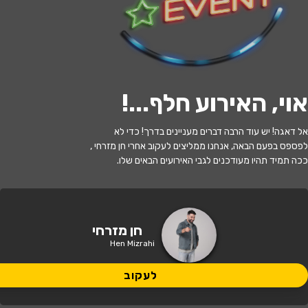
לעקוב
אוי, האירוע חלף...
!
האירוע חלף
אל דאגה! יש עוד הרבה דברים מעניינים בדרך! כדי לא
חן מזרחי
לפספס בפעם הבאה, אנחנו ממליצים לעקוב אחרי חן מזרחי ,
ככה תמיד תהיו מעודכנים לגבי האירועים הבאים שלו.
21:30 | 06.06
מתי?
ירושלים
•
FRIENDS ירושלים, אליהו
חן מזרחי
איפה?
שמאע 6
Hen Mizrahi
לעקוב