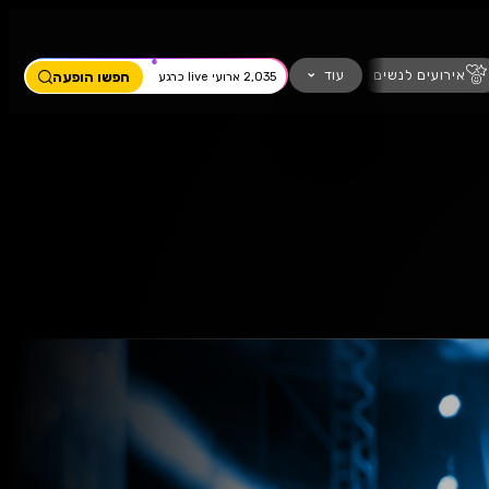
ים
מחזמר
חזנות
כדורגל
עוד
חפשו הופעה
2,035 ארועי live כרגע