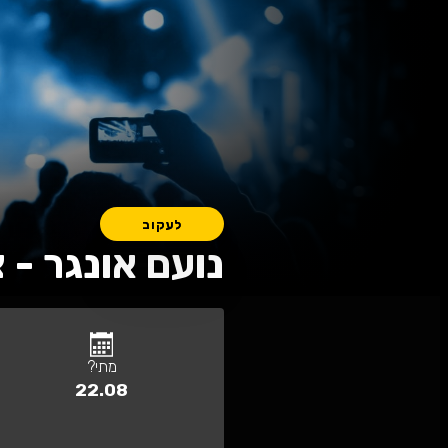
עקוב
ם אונגר - צוותא תל א