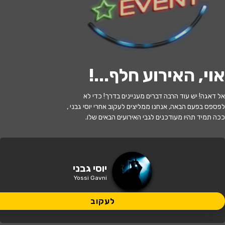
לעקוב
אוי, האירוע חלף...
!
האירוע חלף
אל דאגה! יש עוד הרבה דברים מעניינים בדרך! כדי לא
יוסי גבני במופע סטנדאפ
לפספס בפעם הבאה, אנחנו ממליצים לעקוב אחרי יוסי גבני ,
ככה תמיד תהיו מעודכנים לגבי האירועים הבאים שלו.
22:00 | 01.08
מתי?
ירושלים
•
נוקטורנו
איפה?
יוסי גבני
Yossi Gavni
99 ₪ - 75 ₪
כמה עולה?
לעקוב