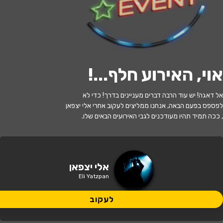
לעקוב
אוי, האירוע חלף...
!
האירוע חלף
אל דאגה! יש עוד הרבה דברים מעניינים בדרך! כדי לא
אלי יצפאן
לפספס בפעם הבאה, אנחנו ממליצים לעקוב אחרי אלי יצפאן
, ככה תמיד תהיו מעודכנים לגבי האירועים הבאים שלו.
21:00 | 04.06
מתי?
חולון
•
מדיטק חולון
איפה?
אלי יצפאן
Eli Yatzpan
לעקוב