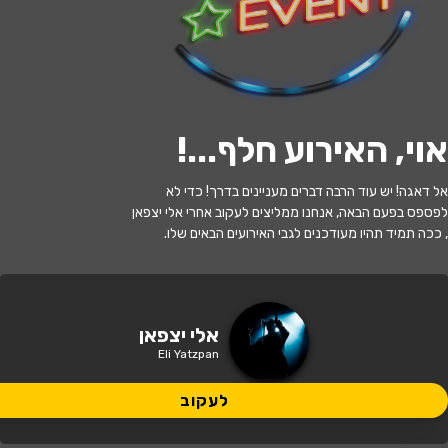
לעקוב
אוי, האירוע חלף...
!
האירוע חלף
אל דאגה! יש עוד הרבה דברים מעניינים בדרך! כדי לא
אלי יצפאן
לפספס בפעם הבאה, אנחנו ממליצים לעקוב אחרי אלי יצפאן
, ככה תמיד תהיו מעודכנים לגבי האירועים הבאים שלו.
21:00 | 04.06
מתי?
חולון
•
מדיטק חולון
איפה?
אלי יצפאן
Eli Yatzpan
לעקוב