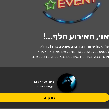
לעקוב
אוי, האירוע חלף...
!
האירוע חלף
אל דאגה! יש עוד הרבה דברים מעניינים בדרך! כדי לא
גיורא זינגר
לפספס בפעם הבאה, אנחנו ממליצים לעקוב אחרי גיורא
זינגר , ככה תמיד תהיו מעודכנים לגבי האירועים הבאים שלו.
14:30 | 24.07
מתי?
תל אביב
•
גריי תל אביב
איפה?
גיורא זינגר
Giora Zinger
135 ₪
כמה עולה?
לעקוב