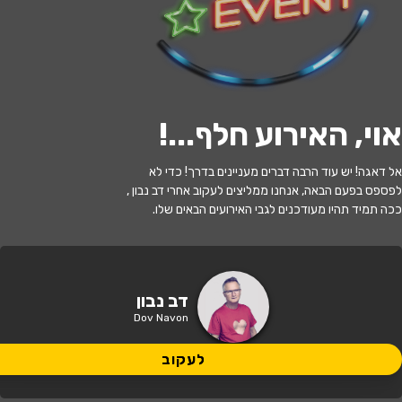
י
ל
ו
ם
:
צ
י
ל
ו
ם
:
ש
ר
ו
ן
ב
ר
ק
ת
,
ו
י
ק
י
פ
ד
י
ה
,
מ
ו
פ
ץ
ב
ר
י
ש
י
ו
ן
C
C
B
Y
-
S
A
3
.
לעקוב
אוי, האירוע חלף...
!
האירוע חלף
אל דאגה! יש עוד הרבה דברים מעניינים בדרך! כדי לא
דב נבון
לפספס בפעם הבאה, אנחנו ממליצים לעקוב אחרי דב נבון ,
ככה תמיד תהיו מעודכנים לגבי האירועים הבאים שלו.
21:00 | 28.07
מתי?
תל אביב
•
בית ציוני אמריקה
איפה?
דב נבון
Dov Navon
לעקוב