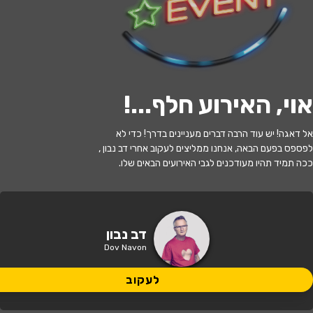
י
ל
ו
ם
:
צ
י
ל
ו
ם
:
ש
ר
ו
ן
ב
ר
ק
ת
,
ו
י
ק
י
פ
ד
י
ה
,
מ
ו
פ
ץ
ב
ר
י
ש
י
ו
ן
C
C
B
Y
-
S
A
3
.
לעקוב
אוי, האירוע חלף...
!
האירוע חלף
אל דאגה! יש עוד הרבה דברים מעניינים בדרך! כדי לא
דב נבון
לפספס בפעם הבאה, אנחנו ממליצים לעקוב אחרי דב נבון ,
ככה תמיד תהיו מעודכנים לגבי האירועים הבאים שלו.
21:00 | 28.07
מתי?
תל אביב
•
בית ציוני אמריקה
איפה?
דב נבון
Dov Navon
לעקוב