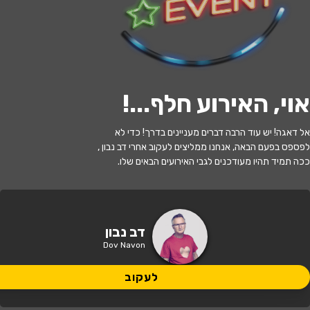
י
ל
ו
ם
:
צ
י
ל
ו
ם
:
ש
ר
ו
ן
ב
ר
ק
ת
,
ו
י
ק
י
פ
ד
י
ה
,
מ
ו
פ
ץ
ב
ר
י
ש
י
ו
ן
C
C
B
Y
-
S
A
3
.
לעקוב
אוי, האירוע חלף...
!
האירוע חלף
אל דאגה! יש עוד הרבה דברים מעניינים בדרך! כדי לא
דב נבון
לפספס בפעם הבאה, אנחנו ממליצים לעקוב אחרי דב נבון ,
ככה תמיד תהיו מעודכנים לגבי האירועים הבאים שלו.
21:00 | 28.07
מתי?
תל אביב
•
בית ציוני אמריקה
איפה?
דב נבון
Dov Navon
לעקוב