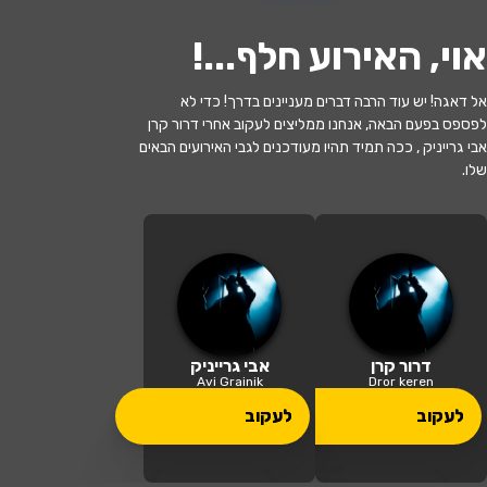
אוי, האירוע חלף...
!
אל דאגה! יש עוד הרבה דברים מעניינים בדרך! כדי לא
לפספס בפעם הבאה, אנחנו ממליצים לעקוב אחרי דרור קרן
אבי גרייניק , ככה תמיד תהיו מעודכנים לגבי האירועים הבאים
שלו.
האירוע חלף
אבי גרייניק | דרור קרן - באים ביחד
20:00 | 04.06
מתי?
רמת השרון
•
בית יד לבנים רמת השרון
איפה?
דרור קרן
אבי גרייניק
Avi Grainik
Dror keren
80 ₪
לעקוב
לעקוב
כמה עולה?