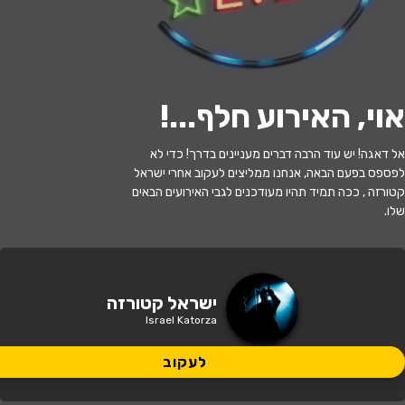
לעקוב
אוי, האירוע חלף...
!
האירוע חלף
אל דאגה! יש עוד הרבה דברים מעניינים בדרך! כדי לא
לפספס בפעם הבאה, אנחנו ממליצים לעקוב אחרי ישראל
ישראל קטורזה - חימום עצמי
קטורזה , ככה תמיד תהיו מעודכנים לגבי האירועים הבאים
שלו.
20:00 | 06.06
מתי?
תל אביב
•
סטנד אפ פקטורי - ת"א
איפה?
ישראל קטורזה
Israel Katorza
89 ₪
כמה עולה?
לעקוב