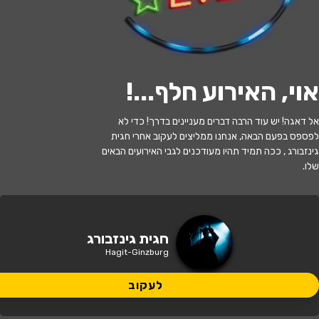
לעקוב
אוי, האירוע חלף...
!
האירוע חלף
אל דאגה! יש עוד הרבה דברים מעניינים בדרך! כדי לא
לפספס בפעם הבאה, אנחנו ממליצים לעקוב אחרי חגית
חגית גינזבורג
גינזבורג , ככה תמיד תהיו מעודכנים לגבי האירועים הבאים
שלו.
21:00 | 15.07
מתי?
תל אביב
•
סטודיו תאטרון השחר
איפה?
חגית גינזבורג
Hagit-Ginzburg
45 ₪
כמה עולה?
לעקוב