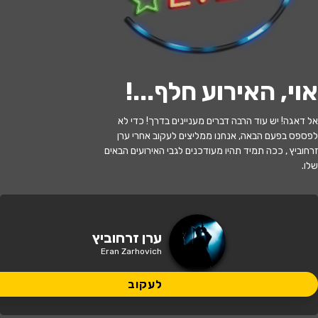
לעקוב
אוי, האירוע חלף...
!
האירוע חלף
אל דאגה! יש עוד הרבה דברים מעניינים בדרך! כדי לא
לפספס בפעם הבאה, אנחנו ממליצים לעקוב אחרי ערן
ערן זרחוביץ- בדיקת חומרים
זרחוביץ , ככה תמיד תהיו מעודכנים לגבי האירועים הבאים
שלו.
21:00 | 12.07
מתי?
תל אביב
•
אוזן לייב תל אביב
איפה?
ערן זרחוביץ
Eran Zarhovich
89 ₪
כמה עולה?
לעקוב