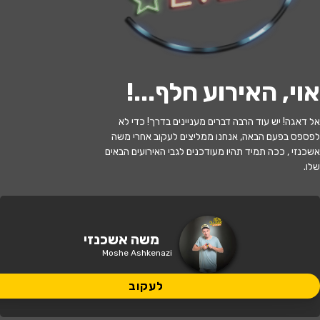
לעקוב
אוי, האירוע חלף...
!
האירוע חלף
אל דאגה! יש עוד הרבה דברים מעניינים בדרך! כדי לא
לפספס בפעם הבאה, אנחנו ממליצים לעקוב אחרי משה
משה אשכנזי במופע סטנדאפ
אשכנזי , ככה תמיד תהיו מעודכנים לגבי האירועים הבאים
שלו.
21:00 | 04.06
מתי?
תל אביב
•
סטנד אפ פקטורי - ת"א
איפה?
משה אשכנזי
Moshe Ashkenazi
89 ₪
כמה עולה?
לעקוב