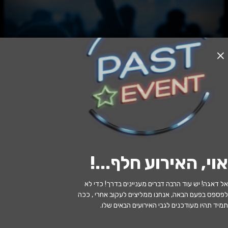
האירוע חלף
מותרת לכל אדם
20:30 | 03.06
מתי?
אוי, האירוע חלף...
!
פרדס חנה כרכור
•
מרכז אומנויות הבמה
איפה?
פרדס חנה(מתנס פרדס חנה)
אל דאגה! יש עוד הרבה דברים מעניינים בדרך! כדי לא
לפספס בפעם הבאה, אנחנו ממליצים לעקוב אחרי , ככה
210 ₪ - 125 ₪
כמה עולה?
תמיד תהיו מעודכנים לגבי האירועים הבאים שלו.