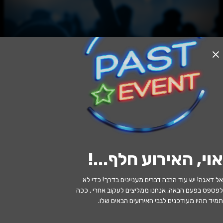
האירוע חלף
עפרה - נתניה
21:30 | 11.07
מתי?
אוי, האירוע חלף...
!
נתניה
•
בית יוחנן - היכל התרבות נתניה
איפה?
אל דאגה! יש עוד הרבה דברים מעניינים בדרך! כדי לא
352 ₪ - 99 ₪
כמה עולה?
לפספס בפעם הבאה, אנחנו ממליצים לעקוב אחרי , ככה
תמיד תהיו מעודכנים לגבי האירועים הבאים שלו.