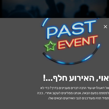
האירוע חלף
על סף // 28 ביולי
20:00 | 28.07
מתי?
אוי, האירוע חלף...
!
תל אביב
•
תאטרון הבית - תל אביב יפו
איפה?
אל דאגה! יש עוד הרבה דברים מעניינים בדרך! כדי לא
100 ₪ - 90 ₪
כמה עולה?
לפספס בפעם הבאה, אנחנו ממליצים לעקוב אחרי , ככה
תמיד תהיו מעודכנים לגבי האירועים הבאים שלו.