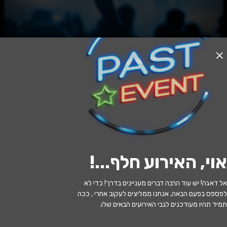
האירוע חלף
בחורים טובים
20:30 | 10.06
מתי?
אוי, האירוע חלף...
!
ירושלים
•
היכל פיס לתרבות ולאמנויות
איפה?
ירושלים
אל דאגה! יש עוד הרבה דברים מעניינים בדרך! כדי לא
לפספס בפעם הבאה, אנחנו ממליצים לעקוב אחרי , ככה
125 ₪ - 94 ₪
כמה עולה?
תמיד תהיו מעודכנים לגבי האירועים הבאים שלו.