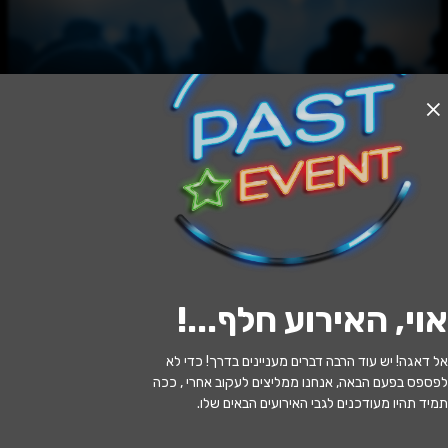
האירוע חלף
עפרה - חולון
20:30 | 08.07
מתי?
אוי, האירוע חלף...
!
חולון
•
תיאטרון חולון
איפה?
אל דאגה! יש עוד הרבה דברים מעניינים בדרך! כדי לא
352 ₪ - 99 ₪
כמה עולה?
לפספס בפעם הבאה, אנחנו ממליצים לעקוב אחרי , ככה
תמיד תהיו מעודכנים לגבי האירועים הבאים שלו.