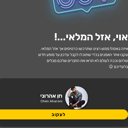
י
ל
ו
ם
:
צ
י
ל
ו
ם
:
ר
ן
י
ח
ז
ק
א
ל
,
ו
י
ק
י
פ
ד
י
ה
,
מ
ו
פ
ץ
ב
ר
י
ש
י
ו
ן
C
C
B
Y
-
S
A
3
.
לעקוב
אוי, אזל המלאי...
!
אזל המלאי
איזה באסה! ממש רצינו שתרכשו כרטיסים אך אזל המלאי.
עקבו אחר האמנים בכדי שתוכלו לקבל עדכון על מופע חדש
חן אהרוני – שר בספרדית
שלהם וככה לעולם לא תראו את החברים שלכם מבלים
בלעדיכם 😉
22:00 | 05.09
מתי?
תל אביב
•
גריי תל אביב
איפה?
חן אהרוני
Chen Aharoni
145 ₪
כמה עולה?
לעקוב