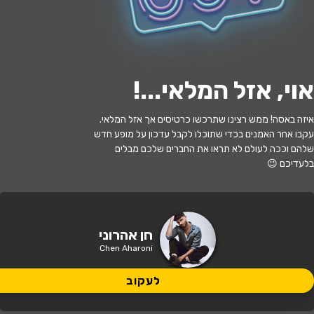
י
ל
ו
ם
:
צ
י
ל
ו
ם
:
ר
ן
י
ח
ז
ק
א
ל
,
ו
י
ק
י
פ
ד
י
ה
,
מ
ו
פ
ץ
ב
ר
י
ש
י
ו
ן
C
C
B
Y
-
S
A
3
.
לעקוב
אוי, אזל המלאי...
!
אזל המלאי
איזה באסה! ממש רצינו שתרכשו כרטיסים אך אזל המלאי.
עקבו אחר האמנים בכדי שתוכלו לקבל עדכון על מופע חדש
חן אהרוני – שר בספרדית
שלהם וככה לעולם לא תראו את החברים שלכם מבלים
בלעדיכם 😉
22:00 | 05.09
מתי?
תל אביב
•
גריי תל אביב
איפה?
חן אהרוני
Chen Aharoni
145 ₪
כמה עולה?
לעקוב