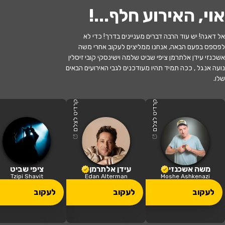
אוי, האירוע חלף...
!
אל דאגה! יש עוד הרבה דברים מעניינים בדרך! כדי לא
לפספס בפעם הבאה, אנחנו ממליצים לעקוב אחרי משה
אשכנזי עידן אלתרמן ציפי שביט שלמה וישינסקי קובי זיסלין
נועה אנגל , ככה תמיד תהיו מעודכנים לגבי האירועים הבאים
שלו.
האירוע חלף
לשחרר את נחמה
קרדיט לצלם
קרדיט לצלם
20:30 | 08.07
מתי?
רחובות
•
בית העם - רחובות
איפה?
משה אשכנזי
עידן אלתרמן
ציפי שביט
Tzipi Shavit
Edan Alterman
Moshe Ashkenazi
78 ₪
לעקוב
לעקוב
לעקוב
כמה עולה?