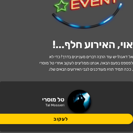
לעקוב
אזל המלאי
אוי, האירוע חלף...
!
משחקי הקיץ 2 - המירוץ לאוצר האבוד -
אל דאגה! יש עוד הרבה דברים מעניינים בדרך! כדי לא
משפחת טרסוב וטל מוסרי - הצגה חדשה!
לפספס בפעם הבאה, אנחנו ממליצים לעקוב אחרי טל מוסרי
, ככה תמיד תהיו מעודכנים לגבי האירועים הבאים שלו.
17:30 | 09.07
מתי?
מזכרת בתיה
•
היכל התרבות מזכרת
טל מוסרי
איפה?
בתיה
Tal Mosseri
109 ₪ - 59 ₪
לעקוב
כמה עולה?