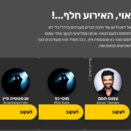
אוי, האירוע חלף...
!
אל דאגה! יש עוד הרבה דברים מעניינים בדרך! כדי לא
לפספס בפעם הבאה, אנחנו ממליצים לעקוב אחרי עמוס
תמם מוטי כץ אנסטסיה פיין , ככה תמיד תהיו מעודכנים לגבי
האירועים הבאים שלו.
האירוע חלף
מידאה-הקאמרי
קרדיט לצלם
20:30 | 09.07
מתי?
יקנעם עילית
•
היכל התרבות יקנעם
איפה?
עמוס תמם
מוטי כץ
אנסטסיה פיין
Anastasia Fein
Moti Katz
Amos Tamam
130 ₪ - 59 ₪
לעקוב
לעקוב
לעקוב
כמה עולה?