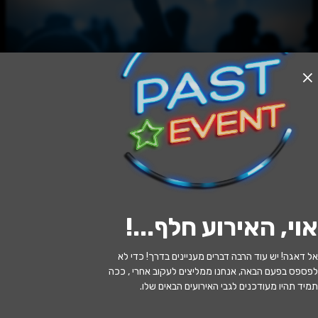
האירוע חלף
שעה של שקט
20:30 | 01.07
מתי?
אוי, האירוע חלף...
!
ירושלים
•
היכל התרבות בית העם
איפה?
אל דאגה! יש עוד הרבה דברים מעניינים בדרך! כדי לא
229 ₪ - 99 ₪
כמה עולה?
לפספס בפעם הבאה, אנחנו ממליצים לעקוב אחרי , ככה
תמיד תהיו מעודכנים לגבי האירועים הבאים שלו.