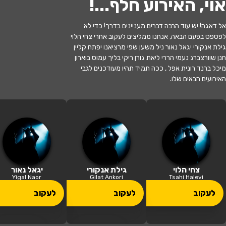
אוי, האירוע חלף...
!
אל דאגה! יש עוד הרבה דברים מעניינים בדרך! כדי לא
לפספס בפעם הבאה, אנחנו ממליצים לעקוב אחרי צחי הלוי
גילת אנקורי יגאל נאור ניל משען שפי מרציאנו יפתח קליין
חנן שוורצברג נעמי הררי ליאת גורן ריקי בליך עמוס בוארון
מיכל ברנד רונית אפל , ככה תמיד תהיו מעודכנים לגבי
האירועים הבאים שלו.
האירוע חלף
הערת שוליים
20:30 | 07.06
מתי?
רחובות
•
בית העם - רחובות
איפה?
צחי הלוי
גילת אנקורי
יגאל נאור
Yigal Naor
Gilat Ankori
Tsahi Halevi
78 ₪
לעקוב
לעקוב
לעקוב
כמה עולה?