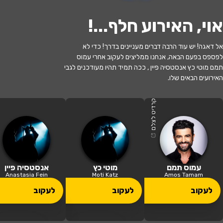
אוי, האירוע חלף...
!
אל דאגה! יש עוד הרבה דברים מעניינים בדרך! כדי לא
לפספס בפעם הבאה, אנחנו ממליצים לעקוב אחרי עמוס
תמם מוטי כץ אנסטסיה פיין , ככה תמיד תהיו מעודכנים לגבי
האירועים הבאים שלו.
האירוע חלף
מידאה-הקאמרי
קרדיט לצלם
21:00 | 11.07
מתי?
יקנעם עילית
•
היכל התרבות יקנעם
איפה?
עמוס תמם
מוטי כץ
אנסטסיה פיין
Anastasia Fein
Moti Katz
Amos Tamam
130 ₪ - 59 ₪
לעקוב
לעקוב
לעקוב
כמה עולה?