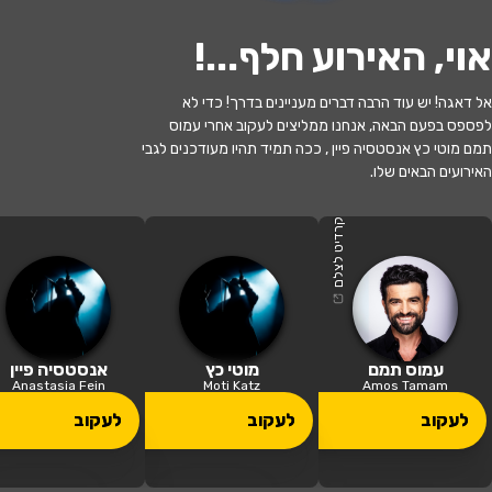
אוי, האירוע חלף...
!
אל דאגה! יש עוד הרבה דברים מעניינים בדרך! כדי לא
לפספס בפעם הבאה, אנחנו ממליצים לעקוב אחרי עמוס
תמם מוטי כץ אנסטסיה פיין , ככה תמיד תהיו מעודכנים לגבי
האירועים הבאים שלו.
האירוע חלף
מידאה-הקאמרי
קרדיט לצלם
21:00 | 11.07
מתי?
יקנעם עילית
•
היכל התרבות יקנעם
איפה?
עמוס תמם
מוטי כץ
אנסטסיה פיין
Anastasia Fein
Moti Katz
Amos Tamam
130 ₪ - 59 ₪
לעקוב
לעקוב
לעקוב
כמה עולה?